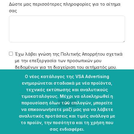
Δώστε μας περισσότερες πληροφορίες για το αίτημα
σας
Έχω λάβει γνώση της
Πολιτικής Απορρήτου
σχετικά
με την επεξεργασία των προσωπικών μου
δεδομένων για τη διαχείριση του αιτήματός μου.
Ο νέος κατάλογος της VSA Advertising
ενημερώνεται σταδιακά με νέα προϊόντα,
Θέλω να λαμβάνω μέσω email νέα προϊόντα,
τεχνικές εκτύπωσης και αναλυτικούς
επαγγελματικές λύσεις και προσφορές της VSA
τιμοκαταλόγους. Μέχρι να ολοκληρωθεί η
Advertising.
παρουσίαση όλων των επιλογών, μπορείτε
να επικοινωνήσετε μαζί μας για να λάβετε
Αποστολή
αναλυτικές προτάσεις και τιμές ανάλογα με
το προϊόν, την ποσότητα και τη χρήση που
σας ενδιαφέρει.