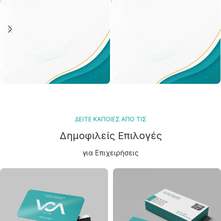
ΕΚΤΥΠΏΣΕΙΣ
ΔΙΑΦΗΜΙΣ
ΠΡΟΪΌΝΤ
ΔΕΙΤΕ ΚΑΠΟΙΕΣ ΑΠΟ ΤΙΣ
Κάρτες
Auto – Moto
Δημοφιλείς Επιλογές
Έντυπα
Είδη
για Επιχειρήσεις
καθημερινή
χρήσης