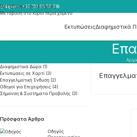
ηλέφωνο:
Μετάβαση στην πλοήγηση
+30 210 86 59 818
Μετάβαση στο κύριο περιεχόμενο
Εκτυπώσεις
Διαφημιστικά 
Επα
Αρχι
Διαφημιστικά Δώρα
(1)
Εκτυπώσεις σε Χαρτί
(3)
Επαγγελματ
Επαγγελματική Ένδυση
(2)
Οδηγοί για Επιχειρήσεις
(4)
Σήμανση & Συστήματα Προβολής
(3)
Πρόσφατα Άρθρα
Οδηγός