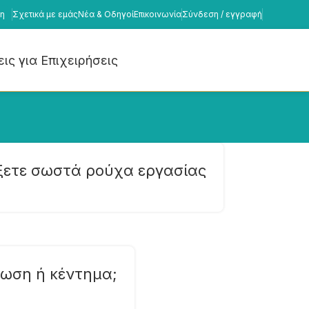
η
Σχετικά με εμάς
Νέα & Οδηγοί
Επικοινωνία
Σύνδεση / εγγραφή
ις για Επιχειρήσεις
έξετε σωστά ρούχα εργασίας
πωση ή κέντημα;