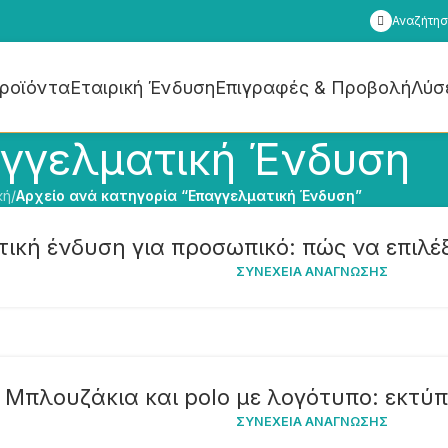
Αναζήτησ
Προϊόντα
Εταιρική Ένδυση
Επιγραφές & Προβολή
Λύσε
γγελματική Ένδυση
κή
/
Αρχείο ανά κατηγορία “Επαγγελματική Ένδυση”
ική ένδυση για προσωπικό: πώς να επιλ
ΣΥΝΈΧΕΙΑ ΑΝΆΓΝΩΣΗΣ
Μπλουζάκια και polo με λογότυπο: εκτύ
ΣΥΝΈΧΕΙΑ ΑΝΆΓΝΩΣΗΣ